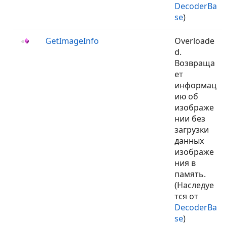
DecoderBa
se
)
GetImageInfo
Overloade
d.
Возвраща
ет
информац
ию об
изображе
нии без
загрузки
данных
изображе
ния в
память.
(Наследуе
тся от
DecoderBa
se
)