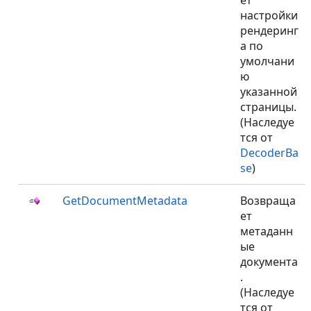
ет
настройки
рендеринг
а по
умолчани
ю
указанной
страницы.
(Наследуе
тся от
DecoderBa
se
)
GetDocumentMetadata
Возвраща
ет
метаданн
ые
документа
.
(Наследуе
тся от