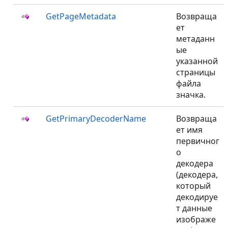
GetPageMetadata
Возвраща
ет
метаданн
ые
указанной
страницы
файла
значка.
GetPrimaryDecoderName
Возвраща
ет имя
первичног
о
декодера
(декодера,
который
декодируе
т данные
изображе