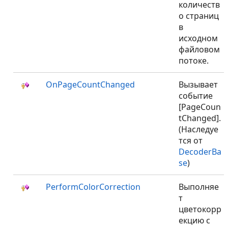
количеств
о страниц
в
исходном
файловом
потоке.
OnPageCountChanged
Вызывает
событие
[PageCoun
tChanged].
(Наследуе
тся от
DecoderBa
se
)
PerformColorCorrection
Выполняе
т
цветокорр
екцию с