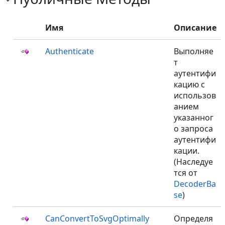
Имя
Описание
Authenticate
Выполняе
т
аутентифи
кацию с
использов
анием
указанног
о запроса
аутентифи
кации.
(Наследуе
тся от
DecoderBa
se
)
CanConvertToSvgOptimally
Определя