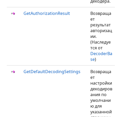
декодера.
GetAuthorizationResult
Возвраща
ет
результат
авторизац
ии.
(Наследуе
тся от
DecoderBa
se
)
GetDefaultDecodingSettings
Возвраща
ет
настройки
декодиров
ания по
умолчани
ю для
указанной