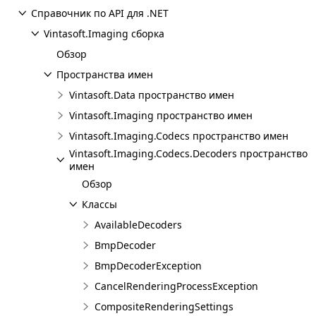
Справочник по API для .NET
Vintasoft.Imaging сборка
Обзор
Пространства имен
Vintasoft.Data пространство имен
Vintasoft.Imaging пространство имен
Vintasoft.Imaging.Codecs пространство имен
Vintasoft.Imaging.Codecs.Decoders пространство
имен
Обзор
Классы
AvailableDecoders
BmpDecoder
BmpDecoderException
CancelRenderingProcessException
CompositeRenderingSettings