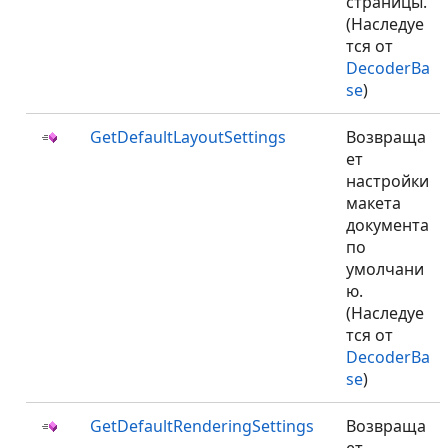
страницы.
(Наследуе
тся от
DecoderBa
se
)
GetDefaultLayoutSettings
Возвраща
ет
настройки
макета
документа
по
умолчани
ю.
(Наследуе
тся от
DecoderBa
se
)
GetDefaultRenderingSettings
Возвраща