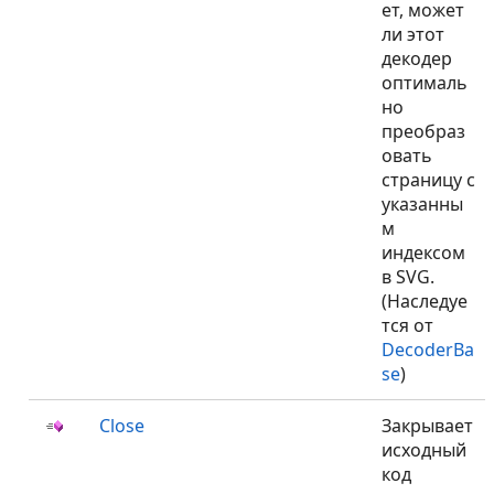
ет, может
ли этот
декодер
оптималь
но
преобраз
овать
страницу с
указанны
м
индексом
в SVG.
(Наследуе
тся от
DecoderBa
se
)
Close
Закрывает
исходный
код