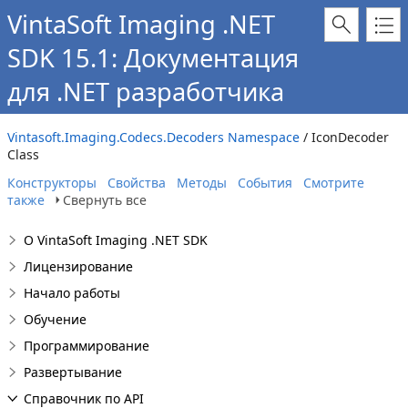
VintaSoft Imaging .NET
SDK 15.1: Документация
для .NET разработчика
Vintasoft.Imaging.Codecs.Decoders Namespace
/ IconDecoder
Class
Конструкторы
Свойства
Методы
События
Смотрите
также
Свернуть все
О VintaSoft Imaging .NET SDK
Лицензирование
Начало работы
Обучение
Программирование
Развертывание
Справочник по API