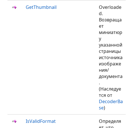
GetThumbnail
Overloade
d.
Возвраща
ет
миниатюр
у
указанной
страницы
источника
изображе
ния/
документа
.
(Наследуе
тся от
DecoderBa
se
)
IsValidFormat
Определя
ет, что