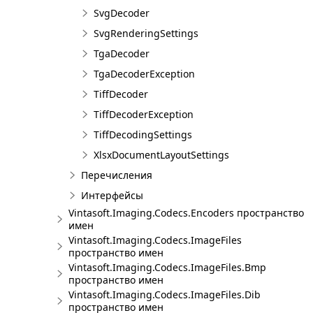
SvgDecoder
SvgRenderingSettings
TgaDecoder
TgaDecoderException
TiffDecoder
TiffDecoderException
TiffDecodingSettings
XlsxDocumentLayoutSettings
Перечисления
Интерфейсы
Vintasoft.Imaging.Codecs.Encoders пространство
имен
Vintasoft.Imaging.Codecs.ImageFiles
пространство имен
Vintasoft.Imaging.Codecs.ImageFiles.Bmp
пространство имен
Vintasoft.Imaging.Codecs.ImageFiles.Dib
пространство имен