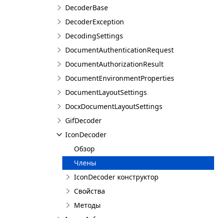
DecoderBase
DecoderException
DecodingSettings
DocumentAuthenticationRequest
DocumentAuthorizationResult
DocumentEnvironmentProperties
DocumentLayoutSettings
DocxDocumentLayoutSettings
GifDecoder
IconDecoder
Обзор
Члены
IconDecoder конструктор
Свойства
Методы