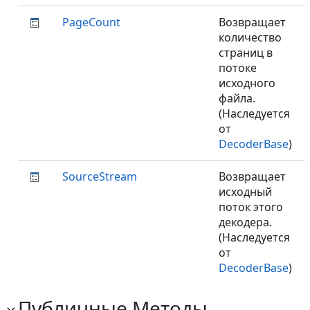
PageCount
Возвращает
количество
страниц в
потоке
исходного
файла.
(Наследуется
от
DecoderBase
)
SourceStream
Возвращает
исходный
поток этого
декодера.
(Наследуется
от
DecoderBase
)
Публичные Методы