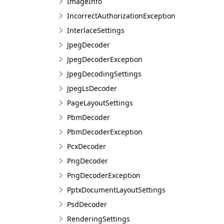
ImageInfo
IncorrectAuthorizationException
InterlaceSettings
JpegDecoder
JpegDecoderException
JpegDecodingSettings
JpegLsDecoder
PageLayoutSettings
PbmDecoder
PbmDecoderException
PcxDecoder
PngDecoder
PngDecoderException
PptxDocumentLayoutSettings
PsdDecoder
RenderingSettings