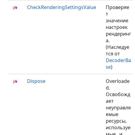
CheckRenderingSettingsValue
Проверяе
т
значение
настроек
рендеринг
а.
(Наследуе
тся от
DecoderBa
se
)
Dispose
Overloade
d.
Освобожд
ает
неуправля
емые
ресурсы,
используе
мые
, и ​​